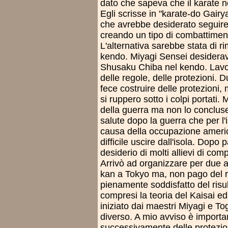
dato che sapeva che il karate 
Egli scrisse in "karate-do Gairy
che avrebbe desiderato seguire l
creando un tipo di combattiment
L'alternativa sarebbe stata di ri
kendo. Miyagi Sensei desiderav
Shusaku Chiba nel kendo. Lavor
delle regole, delle protezioni. 
fece costruire delle protezioni,
si ruppero sotto i colpi portati.
della guerra ma non lo concluse 
salute dopo la guerra che per 
causa della occupazione ameri
difficile uscire dall'isola. Dopo
desiderio di molti allievi di co
Arrivò ad organizzare per due a
kan a Tokyo ma, non pago del ri
pienamente soddisfatto del risu
compresi la teoria del Kaisai ed 
iniziato dai maestri Miyagi e To
diverso. A mio avviso è importan
successivamente delle protezion