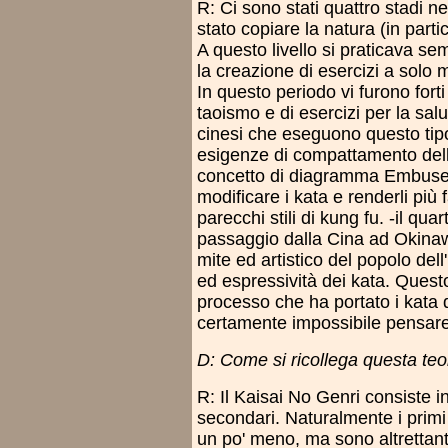
R: Ci sono stati quattro stadi ne
stato copiare la natura (in parti
A questo livello si praticava se
la creazione di esercizi a solo
In questo periodo vi furono for
taoismo e di esercizi per la salu
cinesi che eseguono questo tipo 
esigenze di compattamento delle
concetto di diagramma Embusen.
modificare i kata e renderli più f
parecchi stili di kung fu. -il quar
passaggio dalla Cina ad Okinaw
mite ed artistico del popolo del
ed espressività dei kata. Questo
processo che ha portato i kata 
certamente impossibile pensare d
D: Come si ricollega questa teor
R: Il Kaisai No Genri consiste in
secondari. Naturalmente i primi t
un po' meno, ma sono altrettant