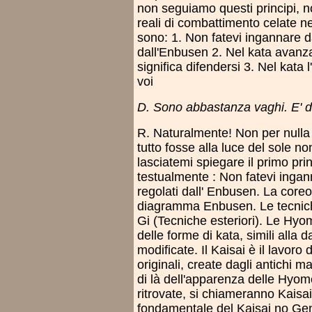
non seguiamo questi principi, n
reali di combattimento celate ne
sono: 1. Non fatevi ingannare d
dall'Enbusen 2. Nel kata avanza
significa difendersi 3. Nel kata
voi
D. Sono abbastanza vaghi. E' dif
R. Naturalmente! Non per nulla 
tutto fosse alla luce del sole
lasciatemi spiegare il primo pri
testualmente : Non fatevi inga
regolati dall' Enbusen. La coreo
diagramma Enbusen. Le tecnich
Gi (Tecniche esteriori). Le Hy
delle forme di kata, simili alla 
modificate. Il Kaisai è il lavoro
originali, create dagli antichi m
di là dell'apparenza delle Hyom
ritrovate, si chiameranno Kaisai 
fondamentale del Kaisai no Gen