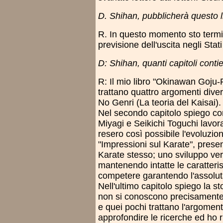
D. Shihan, pubblicherà questo l
R. In questo momento sto termin
previsione dell'uscita negli Stati
D: Shihan, quanti capitoli contie
R: Il mio libro "Okinawan Goju-
trattano quattro argomenti diver
No Genri (La teoria del Kaisai).
Nel secondo capitolo spiego c
Miyagi e Seikichi Toguchi lavora
resero così possibile l'evoluzio
"Impressioni sul Karate", presen
Karate stesso; uno sviluppo ve
mantenendo intatte le caratterist
competere garantendo l'assoluta
Nell'ultimo capitolo spiego la s
non si conoscono precisamente
e quei pochi trattano l'argomen
approfondire le ricerche ed ho r