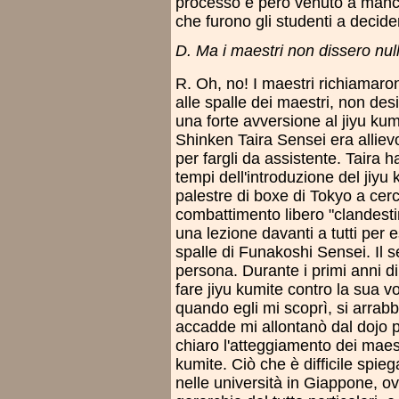
processo è però venuto a manca
che furono gli studenti a decider
D. Ma i maestri non dissero nul
R. Oh, no! I maestri richiamaro
alle spalle dei maestri, non de
una forte avversione al jiyu kumi
Shinken Taira Sensei era alliev
per fargli da assistente. Taira 
tempi dell'introduzione del jiyu k
palestre di boxe di Tokyo a cer
combattimento libero "clandest
una lezione davanti a tutti per e
spalle di Funakoshi Sensei. Il
persona. Durante i primi anni d
fare jiyu kumite contro la sua v
quando egli mi scoprì, si arrab
accadde mi allontanò dal dojo 
chiaro l'atteggiamento dei maest
kumite. Ciò che è difficile spieg
nelle università in Giappone, ov