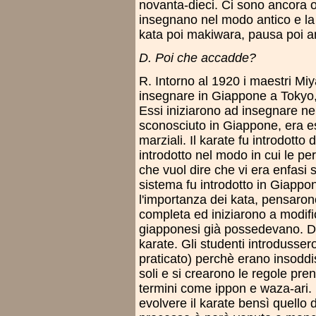
novanta-dieci. Ci sono ancora 
insegnano nel modo antico e la
kata poi makiwara, pausa poi a
D. Poi che accadde?
R. Intorno al 1920 i maestri M
insegnare in Giappone a Tokyo, 
Essi iniziarono ad insegnare nel
sconosciuto in Giappone, era escl
marziali. Il karate fu introdott
introdotto nel modo in cui le pe
che vuol dire che vi era enfasi 
sistema fu introdotto in Giappon
l'importanza dei kata, pensaro
completa ed iniziarono a modific
giapponesi già possedevano. Da
karate. Gli studenti introdusser
praticato) perchè erano insoddisf
soli e si crearono le regole pren
termini come ippon e waza-ari. I
evolvere il karate bensì quello 