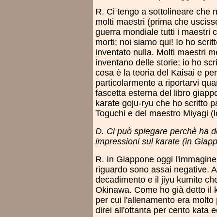
R. Ci tengo a sottolineare che
molti maestri (prima che usciss
guerra mondiale tutti i maestri
morti; noi siamo qui! Io ho scrit
inventato nulla. Molti maestri m
inventano delle storie; io ho sc
cosa è la teoria del Kaisai e pe
particolarmente a riportarvi qua
fascetta esterna del libro giappo
karate goju-ryu che ho scritto 
Toguchi e del maestro Miyagi (lo
D. Ci può spiegare perchè ha ded
impressioni sul karate (in Giap
R. In Giappone oggi l'immagine 
riguardo sono assai negative. A
decadimento e il jiyu kumite ch
Okinawa. Come ho già detto il k
per cui l'allenamento era molto 
direi all'ottanta per cento kata 