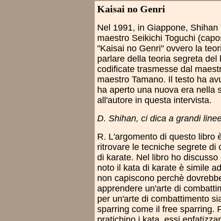
Kaisai no Genri
Nel 1991, in Giappone, Shihan 
maestro Seikichi Toguchi (capos
"Kaisai no Genri" ovvero la teori
parlare della teoria segreta del
codificate trasmesse dal maestr
maestro Tamano. Il testo ha a
ha aperto una nuova era nella s
all'autore in questa intervista.
D. Shihan, ci dica a grandi linee 
R. L'argomento di questo libro è
ritrovare le tecniche segrete di
di karate. Nel libro ho discusso
noto il kata di karate è simile 
non capiscono perchè dovrebber
apprendere un'arte di combatti
per un'arte di combattimento sia
sparring come il free sparring.
pratichino i kata, essi enfatizza