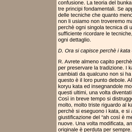
confusione. La teoria del bunkai
tre principi fondamentali. Se a
delle tecniche che quanto meno s
non li usiamo non troveremo mai 
perchè ogni singola tecnica di 
sufficiente ricordare le tecnich
ogni dettaglio.
D. Ora si capisce perchè i kata c
R. Avrete almeno capito perchè 
per preservare la tradizione. I
cambiati da qualcuno non si ha p
questo è il loro punto debole. 
koryu kata ed insegnandole modif
questi ultimi, una volta diventati
Così in breve tempo si distrugg
molto, molto triste riguardo al
perchè si eseguono i kata, e si a
giustificazione del "ah così è m
nuove. Una volta modificata, anc
originale è perduta per sempre.