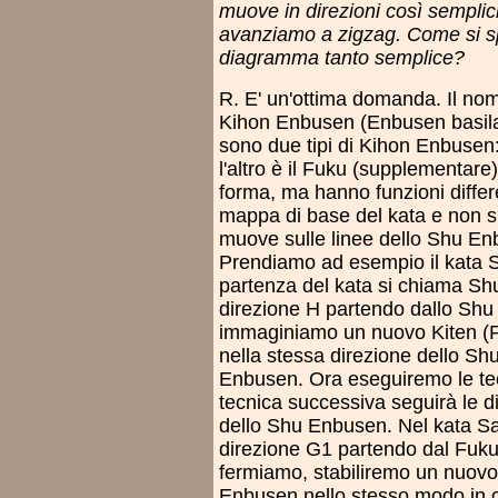
muove in direzioni così semplici.
avanziamo a zigzag. Come si s
diagramma tanto semplice?
R. E' un'ottima domanda. Il no
Kihon Enbusen (Enbusen basilar
sono due tipi di Kihon Enbusen:
l'altro è il Fuku (supplementar
forma, ma hanno funzioni differ
mappa di base del kata e non s
muove sulle linee dello Shu Enb
Prendiamo ad esempio il kata Sa
partenza del kata si chiama Sh
direzione H partendo dallo Shu 
immaginiamo un nuovo Kiten (F
nella stessa direzione dello S
Enbusen. Ora eseguiremo le te
tecnica successiva seguirà le 
dello Shu Enbusen. Nel kata Sai
direzione G1 partendo dal Fuku 
fermiamo, stabiliremo un nuovo
Enbusen nello stesso modo in cu