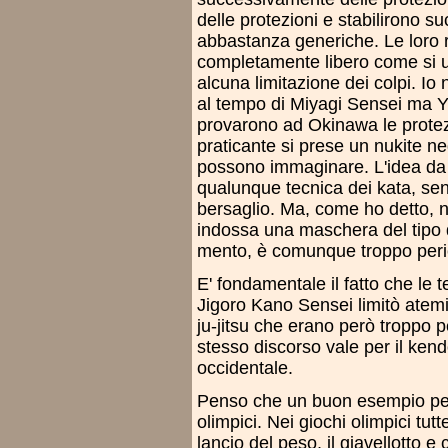
delle protezioni e stabilirono s
abbastanza generiche. Le loro 
completamente libero come si u
alcuna limitazione dei colpi. I
al tempo di Miyagi Sensei ma Y
provarono ad Okinawa le protez
praticante si prese un nukite n
possono immaginare. L'idea da c
qualunque tecnica dei kata, sen
bersaglio. Ma, come ho detto, no
indossa una maschera del tipo d
mento, è comunque troppo peri
E' fondamentale il fatto che le 
Jigoro Kano Sensei limitò atem
ju-jitsu che erano però troppo 
stesso discorso vale per il ke
occidentale.
Penso che un buon esempio per 
olimpici. Nei giochi olimpici tut
lancio del peso, il giavellotto e